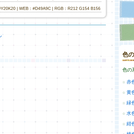
Y20K20 | WEB：#D49A9C | RGB：R212 G154 B156
ル
色
色の
☆
赤
☆
黄
☆
緑
☆
水
☆
紺