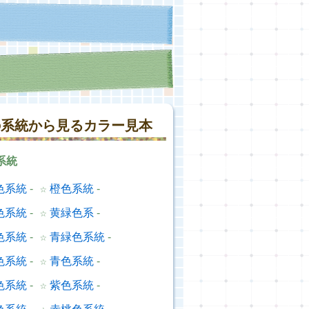
の系統から見るカラー見本
系統
色系統
-
☆
橙色系統
-
色系統
-
☆
黄緑色系
-
色系統
-
☆
青緑色系統
-
色系統
-
☆
青色系統
-
色系統
-
☆
紫色系統
-