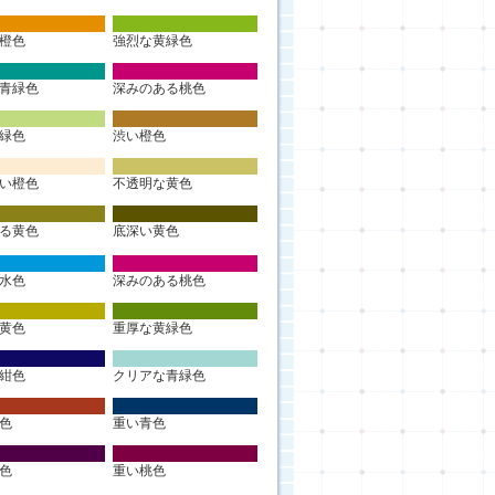
橙色
強烈な黄緑色
青緑色
深みのある桃色
緑色
渋い橙色
い橙色
不透明な黄色
る黄色
底深い黄色
水色
深みのある桃色
黄色
重厚な黄緑色
紺色
クリアな青緑色
色
重い青色
色
重い桃色