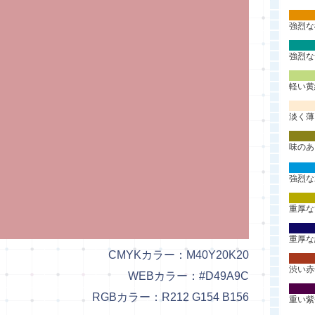
強烈な
強烈な
軽い黄
淡く薄
味のあ
強烈な
重厚な
重厚な
CMYKカラー：M40Y20K20
渋い赤
WEBカラー：#D49A9C
RGBカラー：R212 G154 B156
重い紫