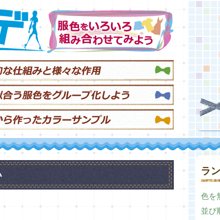
ラ
い
色を
並び