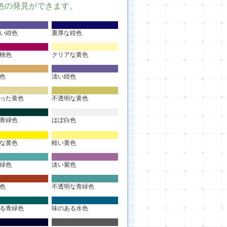
色の発見ができます。
い紺色
重厚な紺色
桃色
クリアな黄色
色
淡い紺色
った黄色
不透明な黄色
青緑色
ほぼ白色
な黄色
軽い黄色
緑色
淡い紫色
色
不透明な青緑色
る青緑色
味のある水色