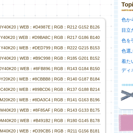
Top
色か
0Y40K20 | WEB：#D4987E | RGB：R212 G152 B126
目立
Y40K20 | WEB：#D9BA8C | RGB：R217 G186 B140
色を
Y40K20 | WEB：#DED799 | RGB：R222 G215 B153
色選
0Y40K20 | WEB：#B9C998 | RGB：R185 G201 B152
着た
0Y40K20 | WEB：#8FB896 | RGB：R143 G184 B150
ディ
0Y20K20 | WEB：#8CBBB8 | RGB：R140 G187 B184
C40K20 | WEB：#89BCD6 | RGB：R137 G188 B214
M20K20 | WEB：#8DA3C4 | RGB：R141 G163 B196
M40K20 | WEB：#8F85AF | RGB：R143 G133 B175
0M40K20 | WEB：#B491B2 | RGB：R180 G145 B178
M40K20 | WEB：#D39CB5 | RGB：R211 G156 B181