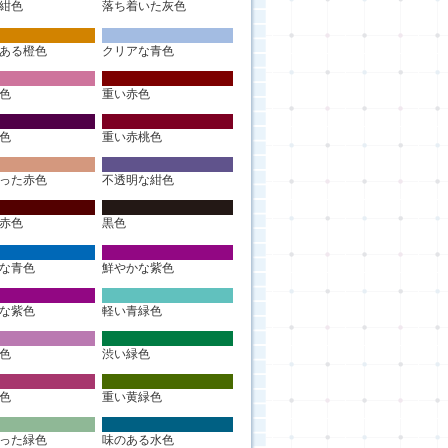
紺色
落ち着いた灰色
ある橙色
クリアな青色
色
重い赤色
色
重い赤桃色
った赤色
不透明な紺色
赤色
黒色
な青色
鮮やかな紫色
な紫色
軽い青緑色
色
渋い緑色
色
重い黄緑色
った緑色
味のある水色