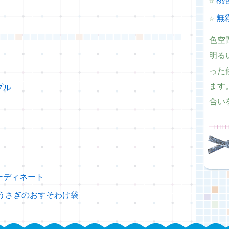
☆
桃
☆
無
色空
明る
った
ます
プル
合い
ーディネート
うさぎのおすそわけ袋