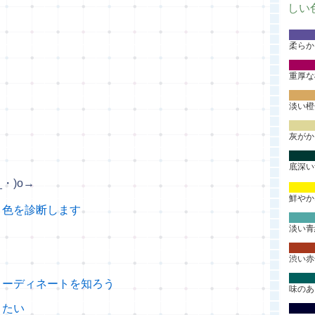
しい
柔らか
重厚な
淡い橙
灰がか
底深い
_・)o→
鮮やか
う色を診断します
淡い青
渋い赤
コーディネートを知ろう
味のあ
りたい