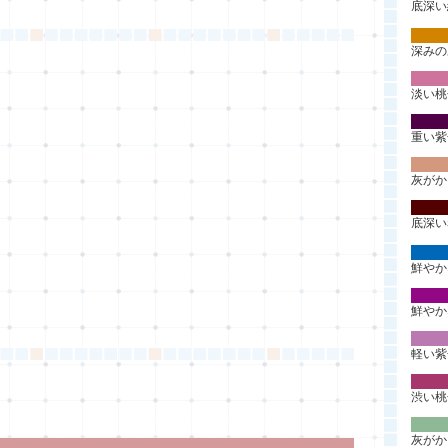
底深い
深みの
淡い桃
重い紫
灰がか
底深い
鮮やか
鮮やか
軽い紫
渋い桃
灰がか