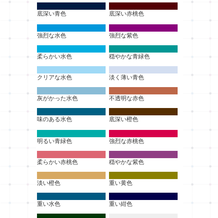
底深い青色
底深い赤桃色
強烈な水色
強烈な紫色
柔らかい水色
穏やかな青緑色
クリアな水色
淡く薄い青色
灰がかった水色
不透明な赤色
味のある水色
底深い橙色
明るい青緑色
強烈な赤桃色
柔らかい赤桃色
穏やかな紫色
淡い橙色
重い黄色
重い水色
重い紺色