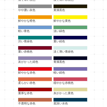
やや濃い灰色
黄漆黒色
鮮やかな橙色
鮮やかな黄色
軽い青色
淡い緑色
渋い青緑色
重い紺色
重い赤桃色
淡く薄い青緑色
灰がかった紺色
青漆黒色
鮮やかな赤色
軽い紺色
柔らかい赤色
穏やかな赤桃色
重厚な赤色
灰がかった黄色
不透明な赤色
底深い水色