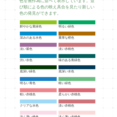
色を無作為に並べて表示しています。並
び順による色の映え具合を見たり新しい
色の発見ができます。
鮮やかな黄緑色
明るい緑色
深みのある水色
重厚な橙色
淡い紫色
淡い赤桃色
渋い水色
味のある青緑色
底深い緑色
底深い水色
明るい青色
軽い緑色
軽い赤桃色
柔らかい赤桃色
クリアな水色
淡い赤桃色
淡く薄い桃色
淡く薄い赤桃色