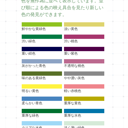
色を無作為に並べて表示しています。並
び順による色の映え具合を見たり新しい
色の発見ができます。
鮮やかな黄緑色
淡い黄色
渋い緑色
渋い桃色
重い紺色
重い紫色
灰がかった青色
不透明な桃色
味のある黄緑色
やや濃い灰色
明るい黄色
軽い赤桃色
柔らかい青色
重厚な黄色
重厚な緑色
重厚な水色
クリアな水色
淡く薄い緑色