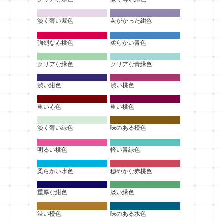
淡く薄い紫色
灰がかった紺色
強烈な赤桃色
柔らかい青色
クリアな緑色
クリアな青緑色
渋い紺色
渋い桃色
重い赤色
重い桃色
淡く薄い緑色
味のある橙色
明るい桃色
軽い青緑色
柔らかい水色
穏やかな赤桃色
重厚な紺色
淡い緑色
渋い橙色
味のある水色