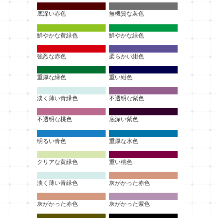
底深い赤色
無機質な灰色
鮮やかな黄緑色
鮮やかな緑色
強烈な赤色
柔らかい紺色
重厚な緑色
重い紺色
淡く薄い青緑色
不透明な紫色
不透明な桃色
底深い紫色
明るい青色
重厚な水色
クリアな黄緑色
重い桃色
淡く薄い青緑色
灰がかった赤色
灰がかった赤色
灰がかった紫色