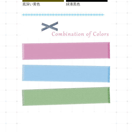
底深い黄色
緑漆黒色